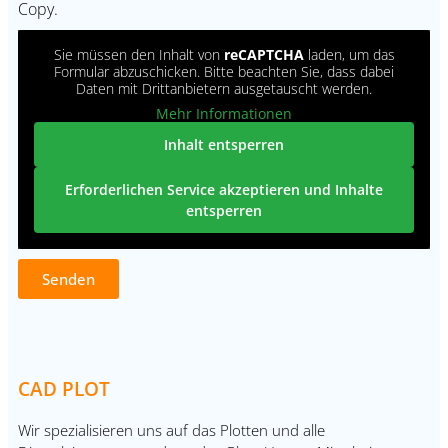
Copy.
Sie müssen den Inhalt von
reCAPTCHA
laden, um das
Formular abzuschicken. Bitte beachten Sie, dass dabei
Daten mit Drittanbietern ausgetauscht werden.
Mehr Informationen
Inhalt entsperren
Erforderlichen Service akzeptieren und Inhalte
entsperren
Senden
CAD PLOT
Wir spezialisieren uns auf das Plotten und alle